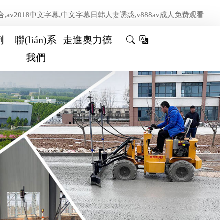
2018中文字幕,中文字幕日韩人妻诱惑,v888av成人免费观看
例
聯(lián)系
走進奧力德
我們