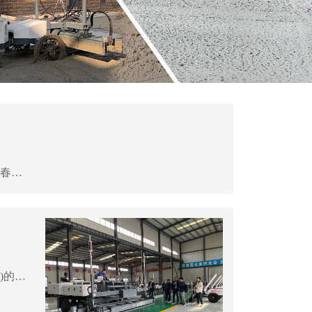
十年筑基筑夢行精裝備贏未來——熱烈慶祝山東奧力德工程裝備有限公司成立十周年時光淬煉，歲月鎏金。當春風拂過濟寧兗州的廠房街巷，當精密的機械聲奏響奮進的樂章，我們滿懷自豪與喜悅，迎來山東奧力德工程裝備有限公司成立十周年的光輝時刻。十...
熱烈歡迎馬來西亞客戶來我公司進行實地參觀考察洽談業(yè)務，隨著公司的高速發(fā)展以及研發(fā)技術(shù)的不斷創(chuàng)新，奧力德工也在不斷擴大市場，并吸引了大量國內(nèi)外客戶前來參觀考察。2024年4月6日上午，馬來西亞客戶來我司工廠進行實地參觀考察，優(yōu)質(zhì)的產(chǎn)品和服務、...