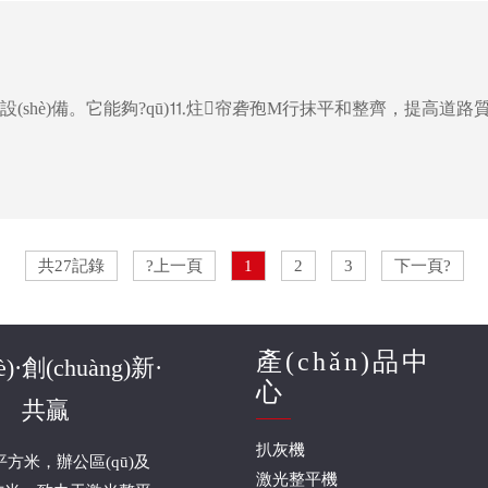
共27記錄
?上一頁
1
2
3
下一頁?
產(chǎn)品中
)·創(chuàng)新·
心
共贏
扒灰機
方米，辦公區(qū)及
激光整平機