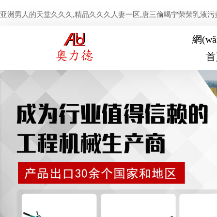
亚洲男人的天堂久久久,精品久久久人妻一区,唐三偷喝宁荣荣乳液污黄文
網(wǎ
首