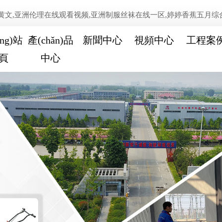
,亚洲伦理在线观看视频,亚洲制服丝袜在线一区,婷婷香蕉五月综合,av
ng)站
產(chǎn)品
新聞中心
視頻中心
工程案
頁
中心