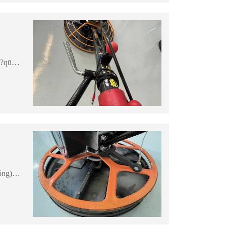
手扶抹光機作為一項現(xiàn)代地面施工工具，正在建筑和裝修領(lǐng)域嶄露頭角。它的環(huán)保、以及能夠?qū)⒋植诘孛鎾伖獬善交聋惖奶攸c，使其在地面施工中備受歡迎。本文將探討手扶抹光機的工作原理、應用領(lǐng)域以及為何它在地面美化中變得如此重要。1.工作原理：手扶抹...
汽油抹邊機一直以來都是混凝土施工領(lǐng)域的得力助手，但近年來，它以其特性和多功能性，不僅在傳統(tǒng)施工中廣泛應用，還在一些全新領(lǐng)域找到了新的應用。本文將介紹汽油抹邊機在不同應用場景下的嶄新用途，展示它如何繼續(xù)推動混凝土施工的創(chuàng)新。1.傳統(tǒng)應用：...