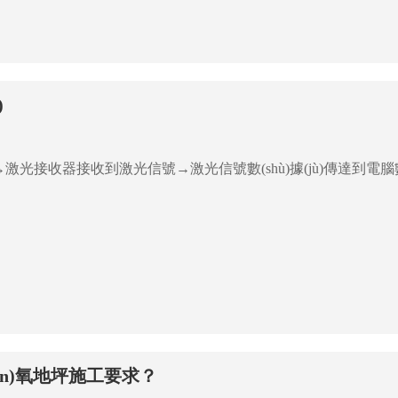
)
n)氧地坪施工要求？