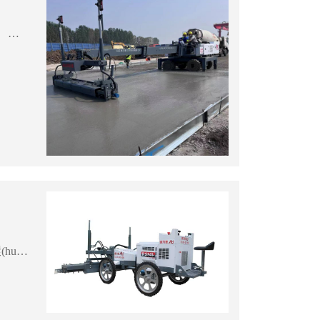
1、施工前現(xiàn)場預處理不當，油污、水溶解物、銹跡等其他雜質(zhì)。地面上，施工環(huán)境不干凈。2、預處理和地坪漆施工的時間間隔過長，導致地面上繼續(xù)出現(xiàn)灰塵和雜質(zhì)。3、還有就是地面沒處理好就開始施工作業(yè)。有必要知道，如果在潮濕的地面上施工，有環(huán)氧地坪...
基面處理，影響著涂層與地面的牢靠程度、涂層的平整光亮度。它也是環(huán)氧地坪施工中的關(guān)鍵。環(huán)氧地坪對于基面處理的要求非常高，要保證環(huán)氧地坪的質(zhì)量，我們就必須處理好地面，這樣是既保證地坪實用兼美觀，增加實用壽命，使地面達到最佳的狀態(tài)。地坪施...