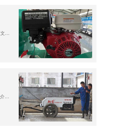
路面切割機是道路施工中不可或缺的設(shè)備，但它需要經(jīng)常維護以確保其正常運行和延長使用壽命。本文將介紹一些關(guān)鍵的路面切割機維護要點。定期清潔和保養(yǎng)：1、清理切割刀具：切割刀具容易受到瀝青、混凝土和其他材料的積聚，影響切割效果。定期清理刀具，...
激光整平機作為建筑施工領(lǐng)域的革命性設(shè)備，在提高工程質(zhì)量和效率方面擁有優(yōu)勢。本文將介紹激光整平機的多項優(yōu)勢，使其成為現(xiàn)代建筑工地不可或缺的工具。1、準確的施工控制：激光整平機借助激光技術(shù)，能夠提供高精度的施工控制。通過準確的激光測距和定...