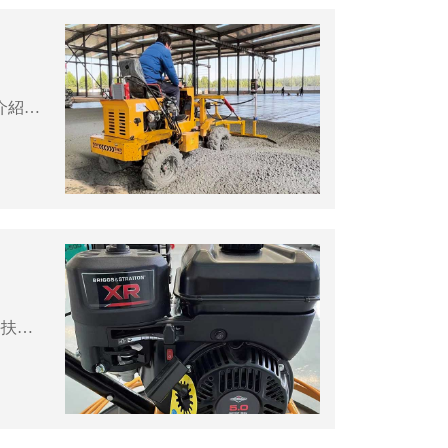
混凝土扒灰機作為建筑施工中的重要設(shè)備，需要定期的維護和保養(yǎng)，以確保其性能和壽命。本文將介紹混凝土扒灰機的維護保養(yǎng)指南，幫助您管理和保護這一重要設(shè)備。1.定期清潔：在每次使用后，確保混凝土扒灰機的外表面和工作部件都被清潔干凈。使用壓縮空氣...
手扶抹光機是一種機械設(shè)備，廣泛應用于道路施工、地坪工程、機場跑道施工等領(lǐng)域。本文將探討手扶抹光機的施工優(yōu)勢，以及它在不同工程中的應用，幫助您了解這一強大的施工工具。1.施工：手扶抹光機采用旋轉(zhuǎn)抹光頭技術(shù)，能夠在短時間內(nèi)完成大面積的抹光工...