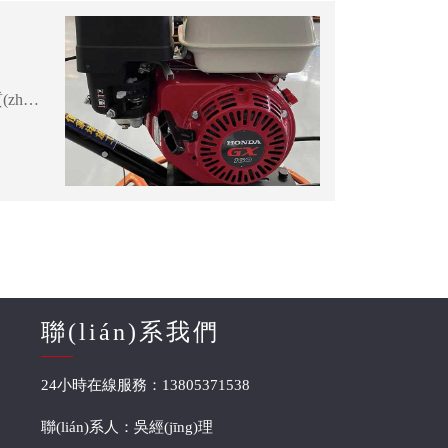
汽油抹邊機是一種廣泛用于道路施工和維護的設(shè)備。它能夠?qū)⒒炷帘砻孢M行抹平和整齊，提高道路質(zhì)量，同時減少人力和時間的投入。本文將介紹汽油抹邊機的主要特點和應用領(lǐng)域，以幫助您了解這一強大的機械設(shè)備。1.引擎和動力系統(tǒng)：汽油抹邊機通常配備了高...
聯(lián)系我們
24小時在線服務：13805371538
聯(lián)系人：吳經(jīng)理