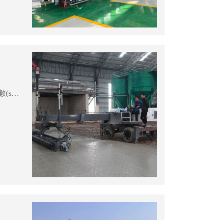
一、工藝原理：激光整平儀發(fā)射激光信號→激光接收器接收到激光信號→激光信號數(shù)據(jù)傳達到電腦數(shù)據(jù)處理系統(tǒng)→電腦數(shù)據(jù)處理系統(tǒng)發(fā)送信號到激光整平機上的雙向液壓缸→雙向液壓缸執(zhí)行命令（刮板、布料螺旋及振搗器沿空間中的激光平面平行運動）&rarr...